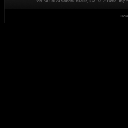
Boni P.&O. srl Via Madonna Dell'Aiuto, 30/A - 43126 Parma - Italy
Cooki