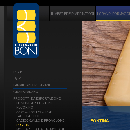
IL MESTIERE DI AFFINATORI
I GRANDI FORMAGGI 
D.O.P.
I.G.P.
PARMIGIANO REGGIANO
GRANA PADANO
PRODOTTI DA ESPORTAZIONE
LE NOSTRE SELEZIONI
PECORINO
ASIAGO D'ALLEVO DOP
TALEGGIO DOP
FONTINA
CACIOCAVALLO E PROVOLONE
FONTINA
MOZZARELLA E ALTRI MORBIDI