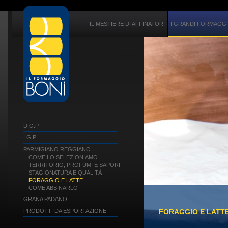
IL MESTIERE DI AFFINATORI
I GRANDI FORMAGGI 
D.O.P.
I.G.P.
PARMIGIANO REGGIANO
COME LO SELEZIONIAMO
TERRITORIO, PROFUMI E SAPORI
STAGIONATURA E QUALITÀ
FORAGGIO E LATTE
COME ABBINARLO
GRANA PADANO
FORAGGIO E LATT
PRODOTTI DA ESPORTAZIONE