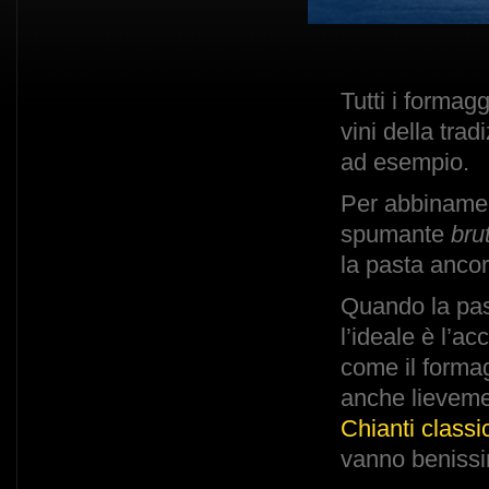
Tutti i formag
vini della trad
ad esempio.
Per abbinamen
spumante
bru
la pasta ancor
Quando la past
l’ideale è l’
come il formag
anche lieveme
Chianti classi
vanno beniss