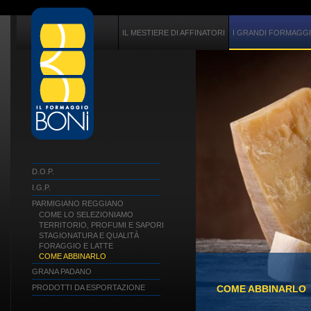
IL MESTIERE DI AFFINATORI
I GRANDI FORMAGGI 
D.O.P.
I.G.P.
PARMIGIANO REGGIANO
COME LO SELEZIONIAMO
TERRITORIO, PROFUMI E SAPORI
STAGIONATURA E QUALITÀ
FORAGGIO E LATTE
COME ABBINARLO
GRANA PADANO
COME ABBINARLO
PRODOTTI DA ESPORTAZIONE