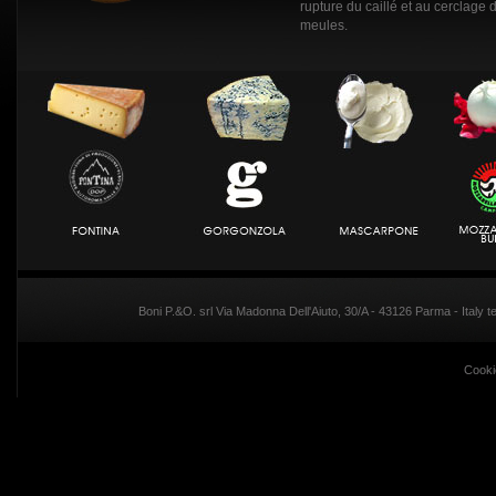
rupture du caillé et au cerclage 
meules.
Boni P.&O. srl Via Madonna Dell'Aiuto, 30/A - 43126 Parma - Italy
Cooki