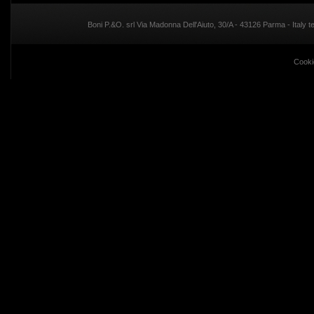
Boni P.&O. srl Via Madonna Dell'Aiuto, 30/A - 43126 Parma - Italy
Cooki