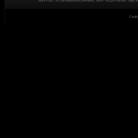
Boni P.&O. srl Via Madonna Dell'Aiuto, 30/A - 43126 Parma - Italy
Cooki