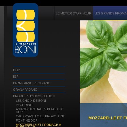
LE METIER D'AFFINEUR
LES GRANDS FROMAG
DOP
IGP
PARMIGIANO REGGIANO
GRANA PADANO
PRODUITS D'EXPORTATION
LES CHOIX DE BONI
PECORINO
ASIAGO DES HAUTS PLATEAUX
DOP
CACIOCAVALLO ET PROVOLONE
MOZZARELLE ET F
FONTINE DOP
MOZZARELLE ET FROMAGE À