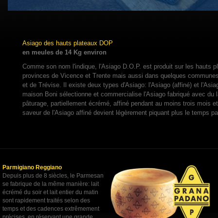
Asiago des hauts plateaux DOP
en meules de 14 Kg environ
Comme son nom l'indique, l'Asiago D.O.P. est produit sur les hauts p
provinces de Vicence et Trente mais aussi dans quelques communes
et de Trévise. Il existe deux types d'Asiago: l'Asiago (affiné) et l'Asia
maison Boni sélectionne et commercialise l'Asiago fabriqué avec du l
pâturage, partiellement écrémé, affiné pendant au moins trois mois et
saveur de l'Asiago affiné devient légèrement piquant plus le temps p
Parmigiano Reggiano
Depuis plus de 8 siècles, le Parmesan
se fabrique de la même manière: lait
écrémé du soir et lait entier du matin
sont rapidement traités selon des
temps et des cadences extrêmement
précises, en réservant une grande