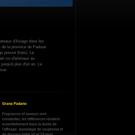
lateaux d'Asiago dans les
 de la province de Padoue
go pressé (frais). La
ait cru d'animaux au
 jusqu'à plus d'un an. La
asse.
Grana Padano
Fragrances et saveurs sont
constantes, les différences résident
essentiellement dans la durée de
l'affinage: davantage de souplesse et
de douceur entre 10 et 19 mois