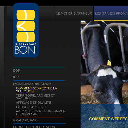
LE METIER D'AFFINEUR
LES GRANDS FROMAG
DOP
IGP
PARMIGIANO REGGIANO
COMMENT S'EFFECTUE LA
SÉLECTION
TERRITOIRE, ARÔMES ET
SAVEURS
AFFINAGE ET QUALITÉ
FOURRAGE ET LAIT
AVEC QUELS VINS CONSOMMER
LE PARMESAN
COMMENT S'EFFEC
GRANA PADANO
PRODUITS D'EXPORTATION