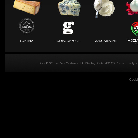
Boni P.&O. srl Via Madonna Dell'Aiuto, 30/A - 43126 Parma - Italy
Cooki