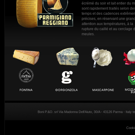
écrémé du soir et lait entier du m
sont rapidement traités selon de
temps et des cadences extrême
précises, en réservant une gran
attention aux températures, à la
rupture du caillé et au cerclage 
meules.
Boni P.&O. srl Via Madonna Dell'Aiuto, 30/A - 43126 Parma - Italy
Cooki